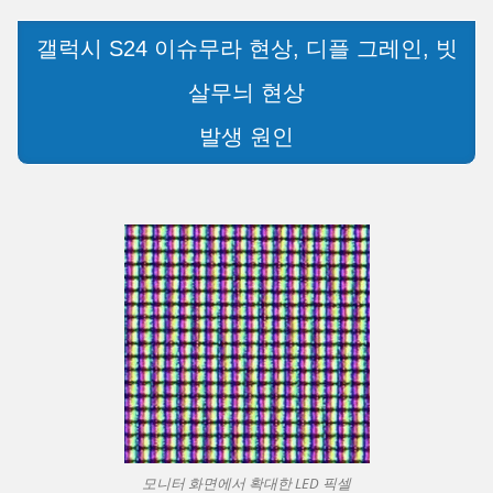
갤럭시 S24 이슈무라 현상, 디플 그레인, 빗
살무늬 현상
발생 원인
모니터 화면에서 확대한 LED 픽셀