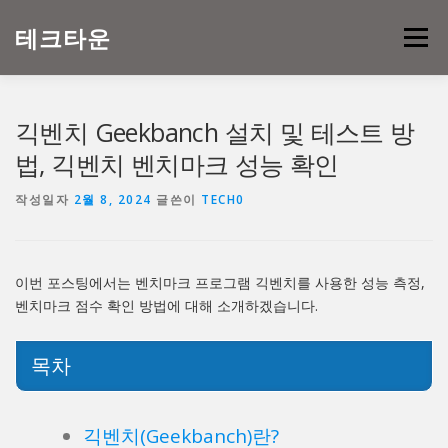
내
용
테크타운
메뉴
으
로
바
로
긱벤치 Geekbanch 설치 및 테스트 방
가
기
법, 긱벤치 벤치마크 성능 확인
작성일자
2월 8, 2024
글쓴이
TECH0
이번 포스팅에서는 벤치마크 프로그램 긱벤치를 사용한 성능 측정,
벤치마크 점수 확인 방법에 대해 소개하겠습니다.
목차
긱벤치(Geekbanch)란?