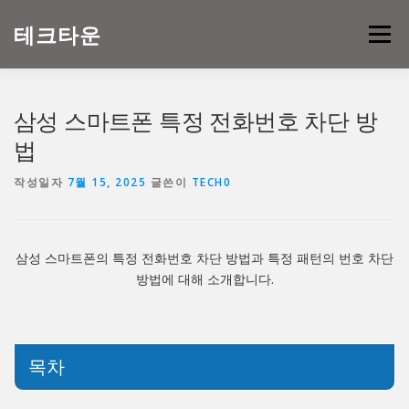
내
용
테크타운
메뉴
으
로
바
로
삼성 스마트폰 특정 전화번호 차단 방
가
기
법
작성일자
7월 15, 2025
글쓴이
TECH0
삼성 스마트폰의 특정 전화번호 차단 방법과 특정 패턴의 번호 차단
방법에 대해 소개합니다.
목차