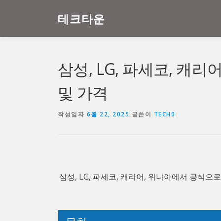
내
용
테크타운
으
로
바
로
삼성, LG, 파세코, 캐
가
기
및 가격
작성일자
6월 22, 2025
글쓴이
TECH0
삼성, LG, 파세코, 캐리어, 위니아에서 공식