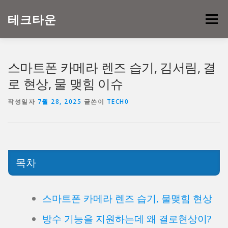
내
용
테크타운
메뉴
으
로
바
로
스마트폰 카메라 렌즈 습기, 김서림, 결
가
기
로 현상, 물 맺힘 이슈
작성일자
7월 28, 2025
글쓴이
TECH0
목차
스마트폰 카메라 렌즈 습기, 물맺힘 현상
방수 기능을 지원하는데 왜 결로현상이?