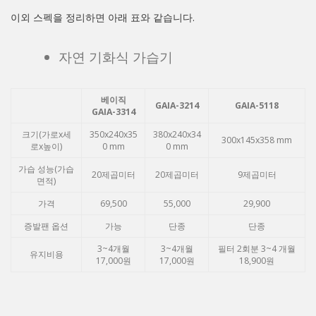
이외 스펙을 정리하면 아래 표와 같습니다.
자연 기화식 가습기
베이직
GAIA-3214
GAIA-5118
GAIA-3314
크기(가로x세
350x240x35
380x240x34
300x145x358 mm
로x높이)
0 mm
0 mm
가습 성능(가습
20제곱미터
20제곱미터
9제곱미터
면적)
가격
69,500
55,000
29,900
증발팬 옵션
가능
단종
단종
3~4개월
3~4개월
필터 2회분 3~4 개월
유지비용
17,000원
17,000원
18,900원