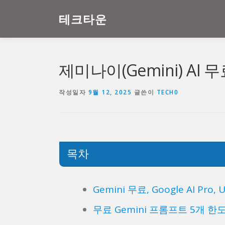
내
용
테크타운
으
로
바
로
제미나이(Gemini) AI
가
기
작성일자
9월 12, 2025
글쓴이
TECH0
목차
Gemini 무료, Google AI Pro
무료 Gemini 프롬프트 5개 한