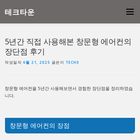
내
용
테크타운
메뉴
으
로
바
로
5년간 직접 사용해본 창문형 에어컨의
가
기
장단점 후기
작성일자
6월 21, 2025
글쓴이
TECH0
창문형 에어컨을 5년간 사용해보면서 경험한 장단점을 정리하였습
니다.
창문형 에어컨의 장점