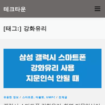
내
용
테크타운
메뉴
으
로
바
로
[태그:]
강화유리
가
기
유용한 정보
/
스마트폰, 타블렛, UMPC
/
전체글