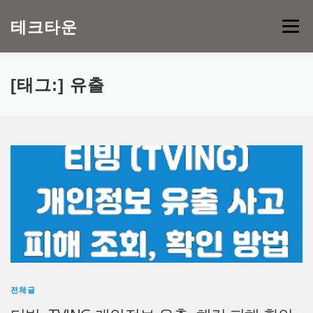
내
용
테크타운
메뉴
으
로
바
로
[태그:]
유출
가
기
전체글