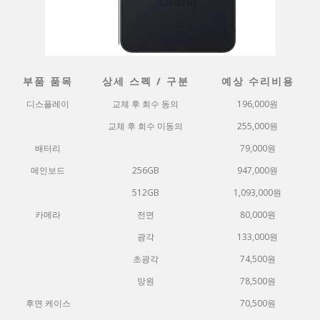
부품 품목
상세 스펙 / 구분
예상 수리비용
디스플레이
교체 후 회수 동의
196,000원
교체 후 회수 미동의
255,000원
배터리
79,000원
메인보드
256GB
947,000원
512GB
1,093,000원
카메라
전면
80,000원
광각
133,000원
초광각
74,500원
망원
78,500원
후면 케이스
70,500원