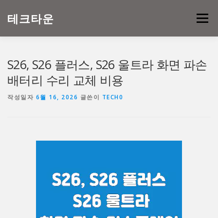
내
용
테크타운
메뉴
으
로
바
로
S26, S26 플러스, S26 울트라 화면 파손
가
기
배터리 수리 교체 비용
작성일자
6월 16, 2026
글쓴이
TECH0